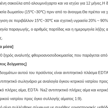
ένη σακούλα από αλουμινόχαρτο και να ισχύει για 12 μήνες.Η δ
σία δωματίου (15℃~30℃) πριν από το άνοιγμα.Θα πρέπει να χρ
ιση σε περιβάλλον 15℃~30℃ και σχετική υγρασία 20% ~ 90%
ηνία παραγωγής, ο αριθμός παρτίδας και η ημερομηνία λήξης 
ς.
α μέσα]
0 ξηρός αναλυτής φθοριοανοσοδοκιμασίας που παράγεται από
εις δείγματος]
 δειγμάτων αυτού του προϊόντος είναι αντιπηκτικό πλάσμα EDT
αντιπηκτικό σωληνάριο με αναλογία όγκου κιτρικού νατρίου προ
ικό πλήρες αίμα, EDTA· Na2 αντιπηκτικό πλήρες αίμα και κιτρικ
τρικού νατρίου προς όγκο συλλογής αίματος 1:9).
κό αίμα συλλέχθηκε σύμφωνα με συνήθεις εργαστηριακές μεθόδ