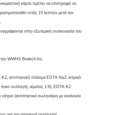
οκιμαστική κάρτα πρέπει να επιστραφεί σε
ησιμοποιηθεί εντός 15 λεπτών μετά την
.
αναγράφονται στην εξωτερική συσκευασία του
 την WWHS Biotech.Inc.
A·K2, αντιπηκτικό πλάσμα EDTA·Na2, κιτρικό
ς όγκο συλλογής αίματος 1:9), EDTA·K2
ό νάτριο (αντιπηκτικό σωληνάριο με αναλογία
ους για την αποφυγή αιμόλυσης.