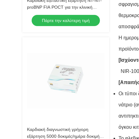
Καρδιακή εξεταστική εξάρτηση NT-NT-
σφραγισμ
proBNP FIA POCT για την κλινική
έγκριση CE ανίχνευσης
θερμοκρα
Πάρτε την καλύτερη τιμή
αποσφράγ
Η ημερομ
προϊόντο
[Ισχύοντ
NIR-100
[Απαιτήσ
Οι τύποι
νάτριο (
αντιπηκτ
όγκου κι
Καρδιακή διαγνωστική γρήγορη
εξάρτηση 5000 δοκιμές/ημέρα δοκιμής
Το φλεβι