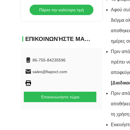
lp-PLA2 για το φυσικό κέντρο εξέτασης
Αφού συλ
Πάρτε την καλύτερη τιμή
δείγμα ο
αποθηκευ
ΕΠΙΚΟΙΝΩΝΉΣΤΕ ΜΑΖΊ ΜΑΣ
ημέρες σ
Πριν από
86-755-84235596
πρέπει ν
sales@fiapoct.com
αποφεύγε
[Διαδικα
Πριν από
Επικοινωνήστε τώρα
αποθήκευ
τη χρήση
Εκκινήστ