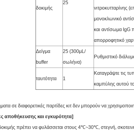
25
δοκιμής
νιτροκυτταρίνης (
μονοκλωνικό αντί
και αντίσωμα IgG π
απορροφητικό χαρ
Δείγμα
25 (300μL/
Ρυθμιστικό διάλυ
buffer
σωλήνα)
Καταγράψτε τις τυ
ταυτότητα
1
καμπύλης αυτού το
ήματα σε διαφορετικές παρτίδες κιτ δεν μπορούν να χρησιμοποι
ες αποθήκευσης και εγκυρότητα]
δοκιμής πρέπει να φυλάσσεται στους 4℃~30℃, στεγνή, σκοτειν