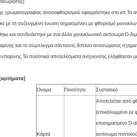
ιθεώρησης]
ης χρωματογραφίας ανοσοφθορισμού εφαρμόστηκε στο κιτ.Το αν
κε με τη συζευγμένη ένωση σημασμένου με φθορισμό μονοκλων
θηκε και συνδυάστηκε με ένα άλλο μονοκλωνικό αντίσωμα D-δι
ταρίνης και το σύμπλεγμα σάντουιτς διπλού αντισώματος σχημα
 κυτταρίνης.Τα ποσοτικά αποτελέσματα ανίχνευσης ελήφθησαν 
ξαρτήματα]
Ονομα
Ποσότητα
Συστατικό
Αποτελείται από φ
(επικαλυμμένο με 
επισημασμένο D-d
Κάρτα
αντίσωμα ποντικού