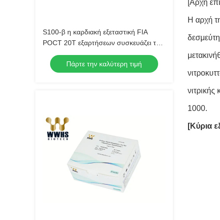
[Αρχή επ
Η αρχή τ
S100-β η καρδιακή εξεταστική FIA
δεσμεύτη
POCT 20T εξαρτήσεων συσκευάζει την
υψηλή έγκριση CE ακρίβειας
μετακινή
Πάρτε την καλύτερη τιμή
νιτροκυτ
νιτρικής
1000.
[Κύρια ε