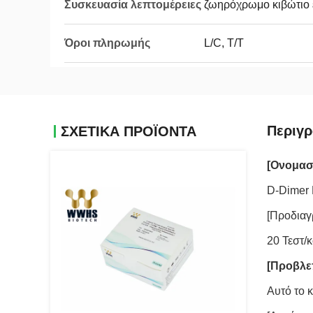
Συσκευασία λεπτομέρειες
ζωηρόχρωμο κιβώτιο
Όροι πληρωμής
L/C, T/T
Περιγρ
ΣΧΕΤΙΚΑ ΠΡΟΪΟΝΤΑ
[Ονομασ
D-Dimer 
[Προδιαγ
20 Τεστ/κ
[Προβλε
Αυτό το 