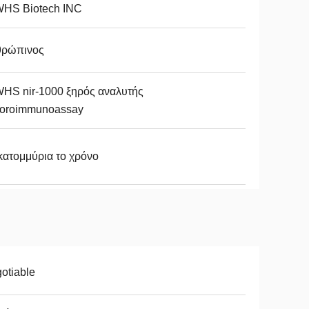
HS Biotech INC
θρώπινος
HS nir-1000 ξηρός αναλυτής
uoroimmunoassay
κατομμύρια το χρόνο
otiable