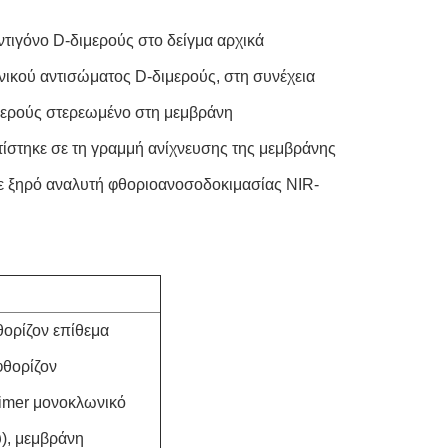
τιγόνο D-διμερούς στο δείγμα αρχικά
ικού αντισώματος D-διμερούς, στη συνέχεια
μερούς στερεωμένο στη μεμβράνη
τίστηκε σε τη γραμμή ανίχνευσης της μεμβράνης
με ξηρό αναλυτή φθοριοανοσοδοκιμασίας NIR-
θορίζον επίθεμα
φθορίζον
imer μονοκλωνικό
), μεμβράνη