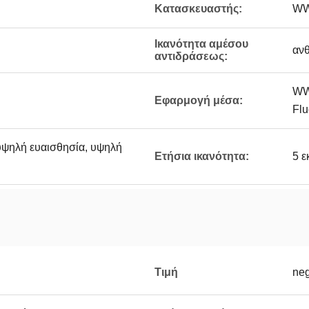
Κατασκευαστής:
WW
Ικανότητα αμέσου
αν
αντιδράσεως:
WW
Εφαρμογή μέσα:
Fl
υψηλή ευαισθησία, υψηλή
Ετήσια ικανότητα:
5 ε
Τιμή
neg