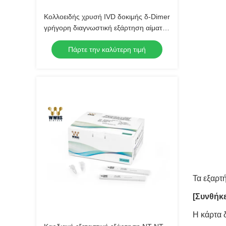
Κολλοειδής χρυσή IVD δοκιμής δ-Dimer
γρήγορη διαγνωστική εξάρτηση αίματος
εξαρτήσεων IFA
Πάρτε την καλύτερη τιμή
Τα εξαρτ
[Συνθήκ
Η κάρτα 