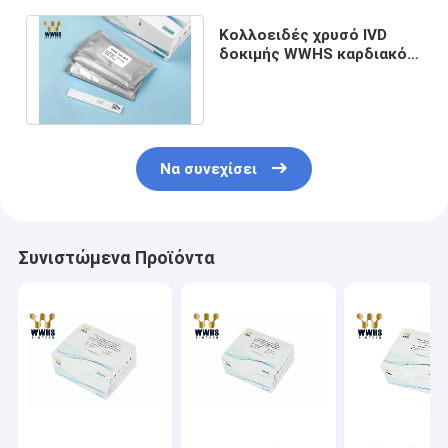
Κολλοειδές χρυσό IVD
δοκιμής WWHS καρδιακό
δ-Dimer εξαρτήσεων IFA
διαγνωστικό
Να συνεχίσει
Συνιστώμενα Προϊόντα