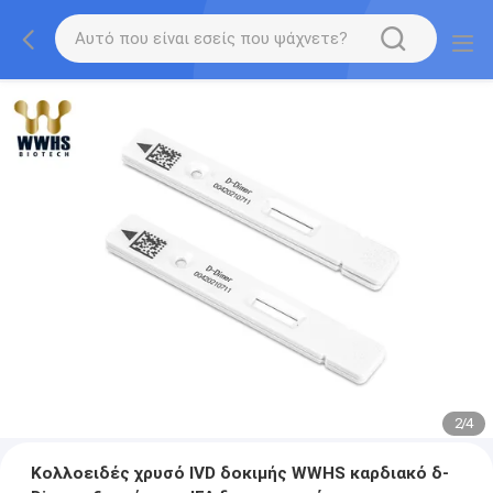
2
/
4
Κολλοειδές χρυσό IVD δοκιμής WWHS καρδιακό δ-