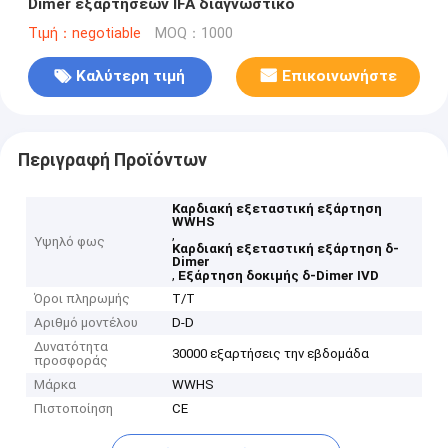
Dimer εξαρτήσεων IFA διαγνωστικό
Τιμή：negotiable
MOQ：1000
Καλύτερη τιμή
Επικοινωνήστε
Περιγραφή Προϊόντων
Καρδιακή εξεταστική εξάρτηση
WWHS
,
Υψηλό φως
Καρδιακή εξεταστική εξάρτηση δ-
Dimer
,
Εξάρτηση δοκιμής δ-Dimer IVD
Όροι πληρωμής
T/T
Αριθμό μοντέλου
D-D
Δυνατότητα
30000 εξαρτήσεις την εβδομάδα
προσφοράς
Μάρκα
WWHS
Πιστοποίηση
CE