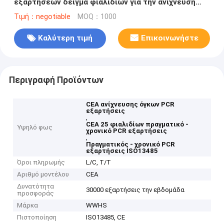
εξαρτήσεων δείγμα φιαλιδίων για την ανίχνευση
όγκων
Τιμή：negotiable
MOQ：1000
Καλύτερη τιμή
Επικοινωνήστε
Περιγραφή Προϊόντων
CEA ανίχνευσης όγκων PCR
εξαρτήσεις
,
CEA 25 φιαλιδίων πραγματικό -
Υψηλό φως
χρονικό PCR εξαρτήσεις
,
Πραγματικός - χρονικό PCR
εξαρτήσεις ISO13485
Όροι πληρωμής
L/C, T/T
Αριθμό μοντέλου
CEA
Δυνατότητα
30000 εξαρτήσεις την εβδομάδα
προσφοράς
Μάρκα
WWHS
Πιστοποίηση
ISO13485, CE