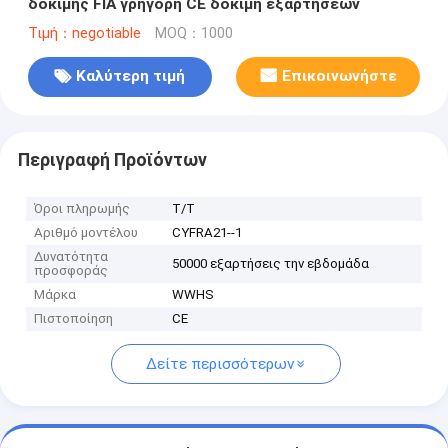
δοκιμής FIA γρήγορη CE δοκιμή εξαρτήσεων
Τιμή：negotiable
MOQ：1000
Καλύτερη τιμή
Επικοινωνήστε
Περιγραφή Προϊόντων
Όροι πληρωμής
T/T
Αριθμό μοντέλου
CYFRA21--1
Δυνατότητα
50000 εξαρτήσεις την εβδομάδα
προσφοράς
Μάρκα
WWHS
Πιστοποίηση
CE
Δείτε περισσότερων