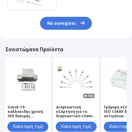
δοκιμή εξαρτήσεων
Να συνεχίσει
Συνιστώμενα Προϊόντα
Covid-19
Διαγνωστική
Γρήγορη εξάρ
κολλοειδής χρυσή
εξάρτηση για το
ISO 13485 δοκ
IVD δοκιμής
διαγνωστικό cOem
αντιγόνων
αντιγόνων γρήγορη
αίματος
εξαρτήσεων
κασέτα
εξαρτήσεων IVD
δοκιμής S100
Καλύτερη τιμή
Καλύτερη τιμή
Καλύτερη 
αντιδραστηρίων
δοκιμής
POCT/FIA