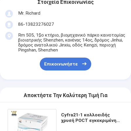
Στοιχεία Επικοινωνίας
Mr. Richard
86-13823276027
Rm 505, 1$ο κτήριο, βιομηχανικό πάρκο καινοτομίας
βιοιατρικής Shenzhen, κανένας 14ος, δρόμος Jinhui,
δρόμος ανατολικού Jinxiu, οδός Kengzi, περιοχή
Pingshan, Shenzhen
Επικοινωνήστε
Αποκτήστε Την Καλύτερη Τιμή Για
Cyfra21-1 κολλοειδής
χρυσή POCT εγκεκριμένη
IVD δοκιμής FIA γρήγορη CE