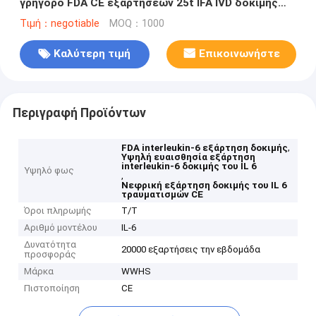
γρήγορο FDA CE εξαρτήσεων 25t IFA IVD δοκιμής
ανθρώπινο ολόκληρο στο αίμα
Τιμή：negotiable
MOQ：1000
Καλύτερη τιμή
Επικοινωνήστε
Περιγραφή Προϊόντων
,
FDA interleukin-6 εξάρτηση δοκιμής
Υψηλή ευαισθησία εξάρτηση
interleukin-6 δοκιμής του IL 6
Υψηλό φως
,
Νεφρική εξάρτηση δοκιμής του IL 6
τραυματισμών CE
Όροι πληρωμής
T/T
Αριθμό μοντέλου
IL-6
Δυνατότητα
20000 εξαρτήσεις την εβδομάδα
προσφοράς
Μάρκα
WWHS
Πιστοποίηση
CE