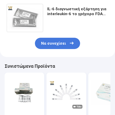
IL-6 διαγνωστική εξάρτηση για
interleukin-6 το γρήγορο FDA
CE εξαρτήσεων 25t IFA IVD
δοκιμής ανθρώπινο ολόκληρο
στο αίμα
Να συνεχίσει
Συνιστώμενα Προϊόντα